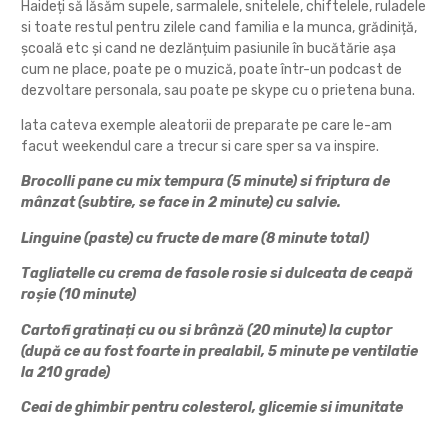
Haideți să lăsăm supele, sarmalele, snitelele, chiftelele, ruladele
si toate restul pentru zilele cand familia e la munca, grădiniță,
școală etc și cand ne dezlănțuim pasiunile în bucătărie așa
cum ne place, poate pe o muzică, poate într-un podcast de
dezvoltare personala, sau poate pe skype cu o prietena buna.
Iata cateva exemple aleatorii de preparate pe care le-am
facut weekendul care a trecur si care sper sa va inspire.
Brocolli pane cu mix tempura (5 minute) si friptura de
mânzat (subtire, se face in 2 minute) cu salvie.
Linguine (paste) cu fructe de mare (8 minute total)
Tagliatelle cu crema de fasole rosie si dulceata de ceapă
roșie (10 minute)
Cartofi gratinați cu ou si brânză (20 minute) la cuptor
(după ce au fost foarte in prealabil, 5 minute pe ventilatie
la 210 grade)
Ceai de ghimbir pentru colesterol, glicemie si imunitate