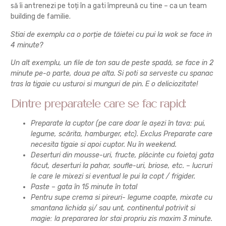
să îi antrenezi pe toți în a gati împreună cu tine – ca un team
building de familie.
Stiai de exemplu ca o porție de tăietei cu pui la wok se face in
4 minute?
Un alt exemplu, un file de ton sau de peste spadă, se face in 2
minute pe-o parte, doua pe alta. Si poti sa serveste cu spanac
tras la tigaie cu usturoi si munguri de pin. E o deliciozitate!
Dintre preparatele care se fac rapid:
Preparate la cuptor (pe care doar le așezi în tava: pui,
legume, scărita, hamburger, etc). Exclus Preparate care
necesita tigaie si apoi cuptor. Nu în weekend.
Deserturi din mousse-uri, fructe, plăcinte cu foietaj gata
făcut, deserturi la pahar, soufle-uri, briose, etc. – lucruri
le care le mixezi si eventual le pui la copt / frigider.
Paste – gata în 15 minute în total
Pentru supe crema si pireuri- legume coapte, mixate cu
smantana lichida și/ sau unt, continentul potrivit si
magie: la prepararea lor stai propriu zis maxim 3 minute.