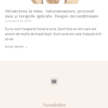
Intoarcerea la mine. Autocunoaștere, procesul
meu și terapiile aplicate. Despre deconditionare
octombrie 12, 2023
Eu nu sunt neapărat bună la scris. Sunt însă un om care are
enorm de multe de împărtășit. Sunt acel om care trăiește intr-
un an
READ MORE →
GAMINVEST IMOBILIARE INFIINTARE FIRME CONTABILITA RECRUTARE PEROSNALE
INFIINTARE SRL MODFICARE FIRME
RECRUTARE PERSONAL ȘI LOCURI DE MUNCA
LOCURI DE MUNCA STRANIETATE
SERVICIU DE LEASING PERSONAL – SUBMINISTRARE – MUNCA TEMPORARĂ
HALE INDUSTRIALE DE INCHIRIAT
APARTAMENTE DE INCHIRIAT ORADEA
COSTITUIRE SOCIETA IN ORADEA
COSTITUIRE SOCIETA IN BUCAREST
BUCAREST CONSULENZA IN AFFARI
MUNCITORI PENTRU COSTRUCTIE
COMPANY FORMATION IN ROMANIA
Newsletter