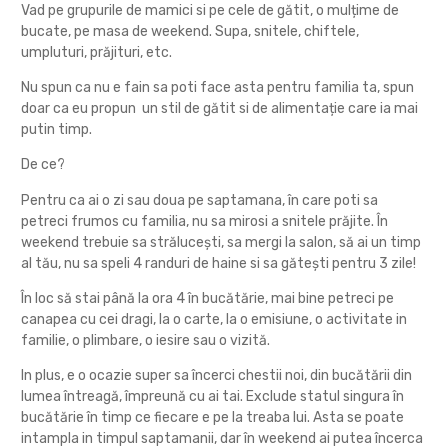
Vad pe grupurile de mamici si pe cele de gătit, o mulțime de
bucate, pe masa de weekend. Supa, snitele, chiftele,
umpluturi, prăjituri, etc.
Nu spun ca nu e fain sa poti face asta pentru familia ta, spun
doar ca eu propun un stil de gătit si de alimentație care ia mai
putin timp.
De ce?
Pentru ca ai o zi sau doua pe saptamana, în care poti sa
petreci frumos cu familia, nu sa mirosi a snitele prăjite. În
weekend trebuie sa strălucești, sa mergi la salon, să ai un timp
al tău, nu sa speli 4 randuri de haine si sa gătești pentru 3 zile!
În loc să stai până la ora 4 în bucătărie, mai bine petreci pe
canapea cu cei dragi, la o carte, la o emisiune, o activitate in
familie, o plimbare, o iesire sau o vizită.
In plus, e o ocazie super sa încerci chestii noi, din bucătării din
lumea întreagă, împreună cu ai tai. Exclude statul singura în
bucătărie în timp ce fiecare e pe la treaba lui. Asta se poate
intampla in timpul saptamanii, dar în weekend ai putea încerca