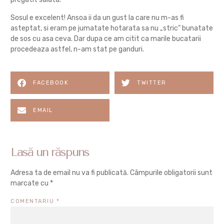
Sosul e excelent! Ansoa ii da un gust la care nu m-as fi
asteptat, si eram pe jumatate hotarata sa nu „stric” bunatate
de sos cu asa ceva. Dar dupa ce am citit ca marile bucatarii
procedeaza astfel, n-am stat pe ganduri.
FACEBOOK
TWITTER
EMAIL
Lasă un răspuns
Adresa ta de email nu va fi publicată.
Câmpurile obligatorii sunt
marcate cu
*
COMENTARIU
*