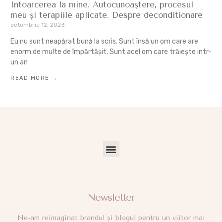
Intoarcerea la mine. Autocunoaștere, procesul
meu și terapiile aplicate. Despre deconditionare
octombrie 12, 2023
Eu nu sunt neapărat bună la scris. Sunt însă un om care are
enorm de multe de împărtășit. Sunt acel om care trăiește intr-
un an
READ MORE →
GAMINVEST IMOBILIARE INFIINTARE FIRME CONTABILITA RECRUTARE PEROSNALE
INFIINTARE SRL MODFICARE FIRME
RECRUTARE PERSONAL ȘI LOCURI DE MUNCA
LOCURI DE MUNCA STRANIETATE
SERVICIU DE LEASING PERSONAL – SUBMINISTRARE – MUNCA TEMPORARĂ
HALE INDUSTRIALE DE INCHIRIAT
APARTAMENTE DE INCHIRIAT ORADEA
COSTITUIRE SOCIETA IN ORADEA
COSTITUIRE SOCIETA IN BUCAREST
BUCAREST CONSULENZA IN AFFARI
MUNCITORI PENTRU COSTRUCTIE
COMPANY FORMATION IN ROMANIA
Newsletter
Ne-am reimaginat brandul și blogul pentru un viitor mai