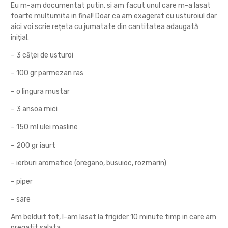
Eu m-am documentat putin, si am facut unul care m-a lasat
foarte multumita in final! Doar ca am exagerat cu usturoiul dar
aici voi scrie rețeta cu jumatate din cantitatea adaugată
inițial.
– 3 căței de usturoi
– 100 gr parmezan ras
– o lingura mustar
– 3 ansoa mici
– 150 ml ulei masline
– 200 gr iaurt
– ierburi aromatice (oregano, busuioc, rozmarin)
– piper
– sare
Am belduit tot, l-am lasat la frigider 10 minute timp in care am
pregatit salata.