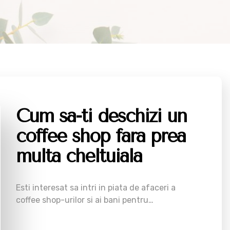
Cum sa-ti deschizi un
coffee shop fara prea
multa cheltuiala
Esti interesat sa intri in piata de afaceri a
coffee shop-urilor si ai bani pentru…