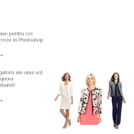
ase pentru cei
ucreze in Photoshop
 »
igatorii ale unui soț
ignora
țiunii!
 »