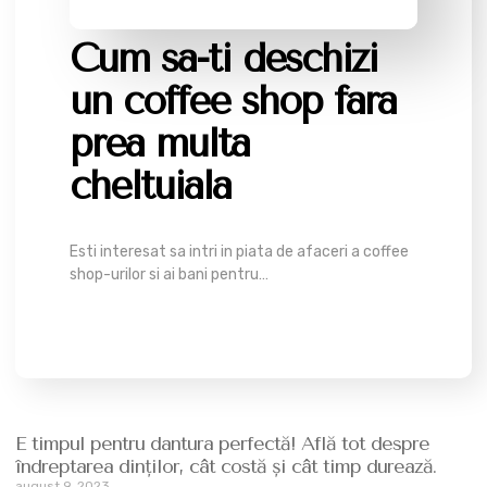
Cum sa-ti deschizi
un coffee shop fara
prea multa
cheltuiala
Esti interesat sa intri in piata de afaceri a coffee
shop-urilor si ai bani pentru…
E timpul pentru dantura perfectă! Află tot despre
îndreptarea dinților, cât costă şi cât timp durează.
august 9, 2023