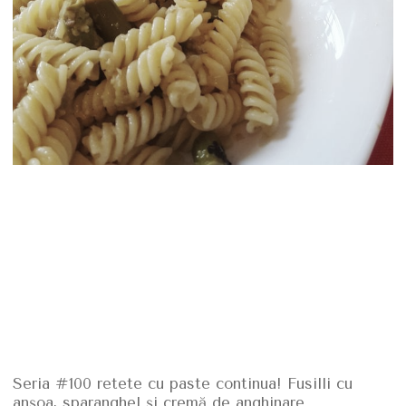
Seria #100 retete cu paste continua! Fusilli cu
anşoa, sparanghel şi cremă de anghinare